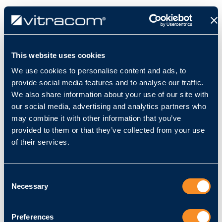
This website uses cookies
Werden Sie unser Partner
We use cookies to personalise content and ads, to
Erhalten Sie unseren
provide social media features and to analyse our traffic.
We also share information about your use of our site with
Onlinezugang
our social media, advertising and analytics partners who
may combine it with other information that you’ve
provided to them or that they’ve collected from your use
Bitte füllen Sie das Formular vollständig aus. Nach
of their services.
Eingang Ihrer Angaben werden wir diese sorgfältig
prüfen. Sollte weiterer Klärungsbedarf bestehen,
setzen wir uns mit Ihnen in Verbindung und
Consent
fordern gegebenenfalls zusätzliche Nachweise an.
Necessary
Selection
Bitte beachten Sie, dass unsere Produkte und
Preferences
Dienstleistungen ausschließlich für