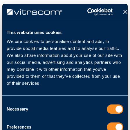
This website uses cookies
We use cookies to personalise content and ads, to
Komfort-Kaufabwicklung
provide social media features and to analyse our traffic.
We also share information about your use of our site with
our social media, advertising and analytics partners who
may combine it with other information that you’ve
Du möchtest sicherstellen, dass an
provided to them or that they’ve collected from your use
Selbstbedienkassen auch nur Kunden den Laden
of their services.
verlassen, die tatsächlich den Bezahlvorgang
abgeschlossen haben? Gleichzeitig möchtest du
jedoch einen reibungslosen Ablauf gewährleisten
Consent
und dem Kunden damit den maximalen Komfort
Necessary
Selection
bieten? Wir glauben, dass beide Ziele
gleichermaßen gut erreicht werden können.
Preferences