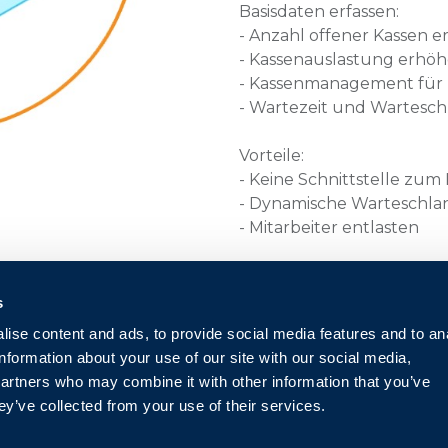
Basisdaten erfassen:
- Anzahl offener Kassen e
- Kassenauslastung erhö
- Kassenmanagement für M
- Wartezeit und Wartesch
Vorteile:
- Keine Schnittstelle zum
- Dynamische Warteschla
- Mitarbeiter entlasten
Weitere Use Cases dieser
generische Applikation is
s
externer Sensoren erwei
ise content and ads, to provide social media features and to an
Luftgütemessung uvm.).
information about your use of our site with our social media,
partners who may combine it with other information that you’ve
300,00
€
exkl. 
ey’ve collected from your use of their services.