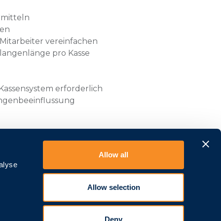
rmitteln
hen
itarbeiter vereinfachen
langenlänge pro Kasse
 Kassensystem erforderlich
ngenbeeinflussung
 Anwendung sind denkbar, da es eine
t und durch Einbindung weiterer
Allow all
tert werden kann (Raumbelegung,
alyse
Allow selection
pro Jahr
MwSt.
Deny