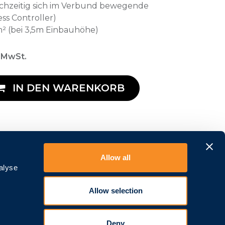
eichzeitig sich im Verbund bewegende
ss Controller)
² (bei 3,5m Einbauhöhe)
. MwSt.
IN DEN WARENKORB
Allow all
alyse
Über uns
Allow selection
Kontakt
Karriere
Deny