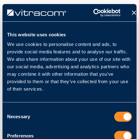
This website uses cookies
(Junior) Sales Manager
We use cookies to personalise content and ads, to
(m/w/d) – AI & 3D
provide social media features and to analyse our traffic.
We also share information about your use of our site with
Videosensorik / Edge-AI
our social media, advertising and analytics partners who
Software
may combine it with other information that you’ve
provided to them or that they’ve collected from your use
of their services.
Wir suchen Dich für den Ausbau unserer
Vertriebstätigkeiten zum nächstmöglichen
Consent
Zeitpunkt.
Necessary
Selection
Standort:
Karlsruhe/Hybrid |
Eintritt:
ab sofort |
Vertragsart:
Vollzeit
Preferences